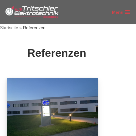
Menu
Zum
Inhalt
Startseite
»
Referenzen
springen
Referenzen