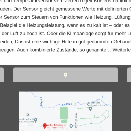
und Temperatursensor von Merten regelt Kohlenstoffdioxidge
uden. Der Sensor gleicht gemessene Werte mit definierten 
er Sensor zum Steuern von Funktionen wie Heizung, Lüftung
eispiel die Heizungsleistung, wenn es zu kalt ist – oder es 
der Luft zu hoch ist. Oder die Klimaanlage sorgt für mehr L
meiden, Das ist eine wichtige Hilfe in gut gedämmten Gebäu
beugen. Auch kombinierte Zustände, so genannte…
Weiterl