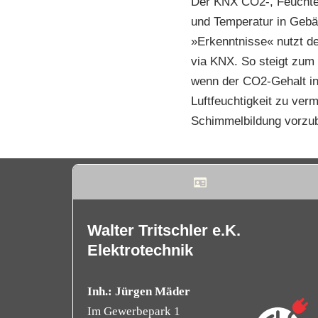
Der KNX CO2-, Feuchte- 
und Temperatur in Gebä
»Erkenntnisse« nutzt d
via KNX. So steigt zum B
wenn der CO2-Gehalt in 
Luftfeuchtigkeit zu ver
Schimmelbildung vorzu
Walter Tritschler e.K.
Elektrotechnik
Inh.: Jürgen Mäder
Im Gewerbepark 1