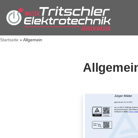
Zum
Inhalt
springen
Startseite
»
Allgemein
Allgemei