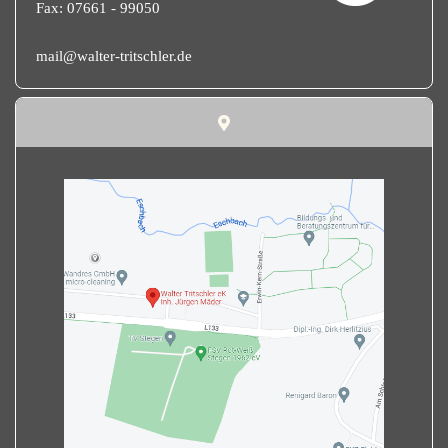
Fax: 07661 - 99050
mail@walter-tritschler.de